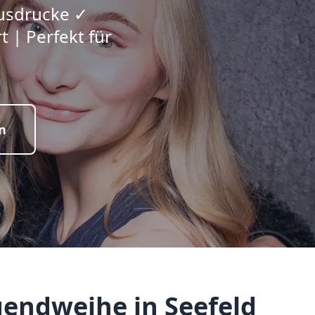
Ausdrucke ✓
 | Perfekt für
n
gendweihe in Seefeld