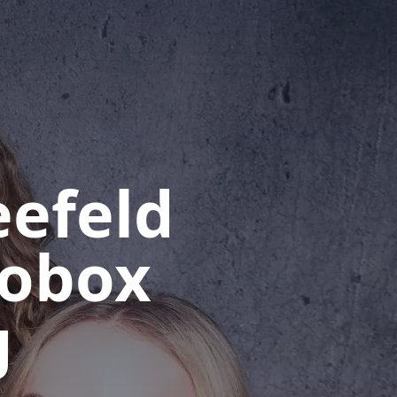
eefeld
tobox
g