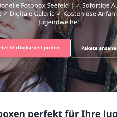
ionelle Fotobox Seefeld | ✓ Sofortige 
 ✓ Digitale Galerie ✓ Kostenlose Anfahrt
Jugendweihe!
etzt Verfügbarkeit prüfen
Pakete ansehe
xen perfekt für Ihre Ju