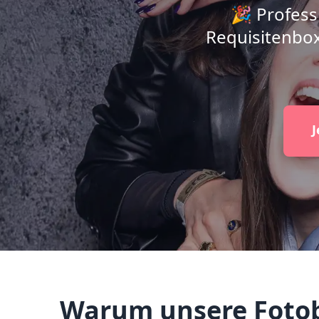
🎉 Profess
Requisitenbox
J
Warum unsere Fotobo