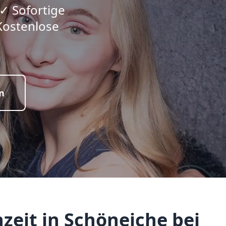
 ✓ Sofortige
Kostenlose
n
zeit in Schöneiche bei