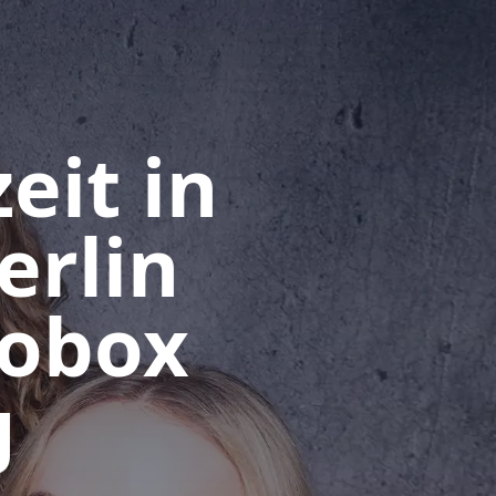
eit in
erlin
tobox
g