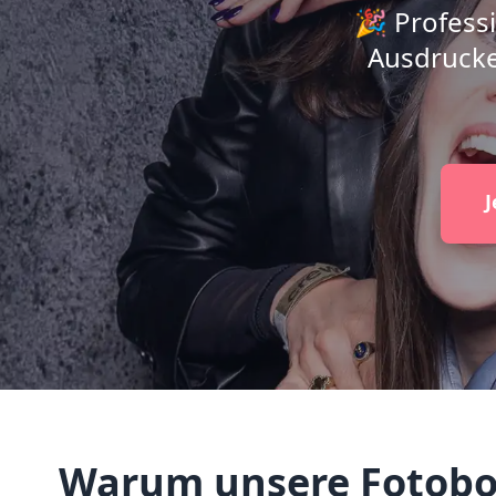
🎉 Professi
Ausdrucke
J
Warum unsere Fotoboxe