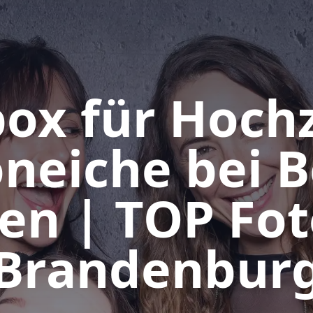
ox für Hochz
neiche bei B
en | TOP Fo
Brandenbur