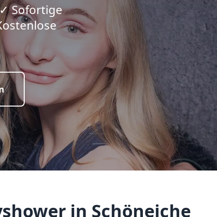
 ✓ Sofortige
Kostenlose
n
yshower in Schöneiche