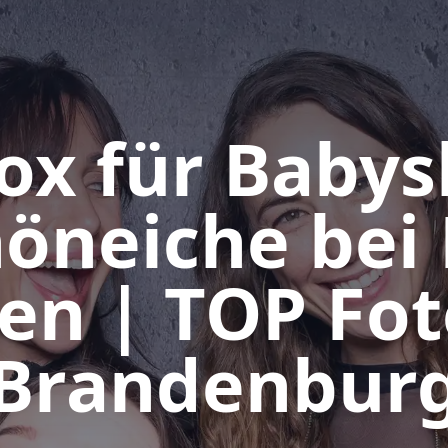
ox für Baby
höneiche bei 
en | TOP Fo
Brandenbur