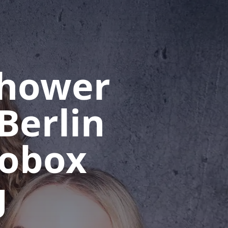
shower
Berlin
tobox
g