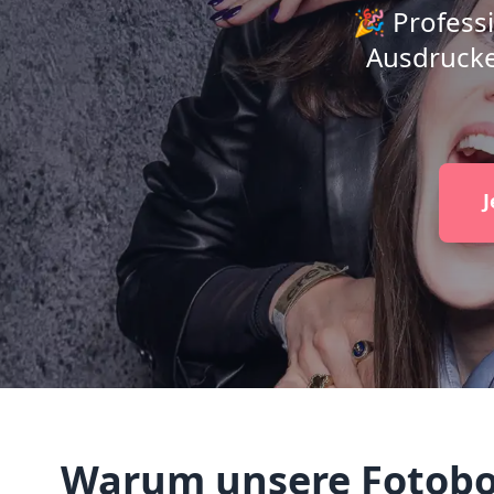
🎉 Professi
Ausdrucke
J
Warum unsere Fotobox