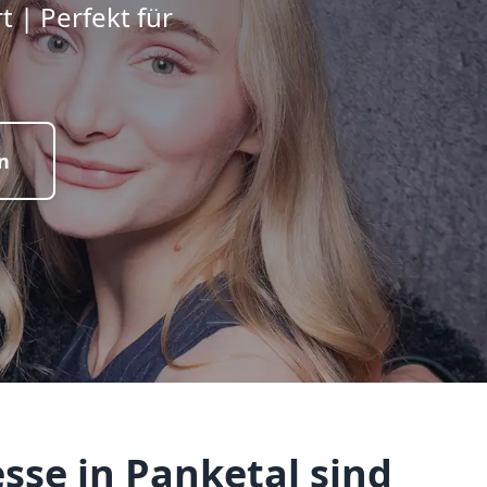
 | Perfekt für
n
sse in Panketal sind