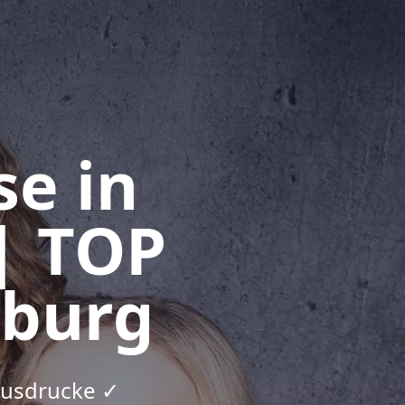
se in
| TOP
nburg
 Ausdrucke ✓