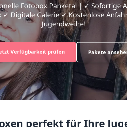
onelle Fotobox Panketal | ✓ Sofortige
 ✓ Digitale Galerie ✓ Kostenlose Anfahrt
Jugendweihe!
etzt Verfügbarkeit prüfen
Pakete ansehe
xen perfekt für Ihre Jug