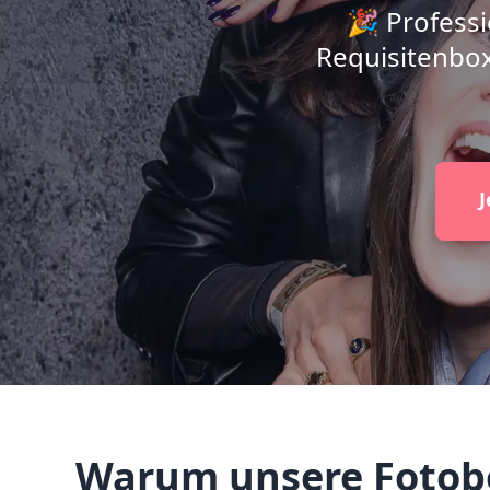
🎉 Professi
Requisitenbox
J
Warum unsere Fotobo