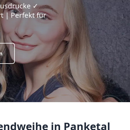
 Ausdrucke ✓
 | Perfekt für
n
endweihe in Panketal