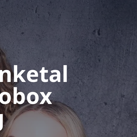
nketal
tobox
g