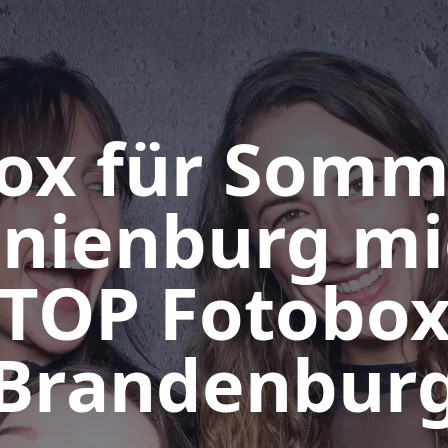
ox für Somm
anienburg mi
TOP Fotobo
Brandenbur