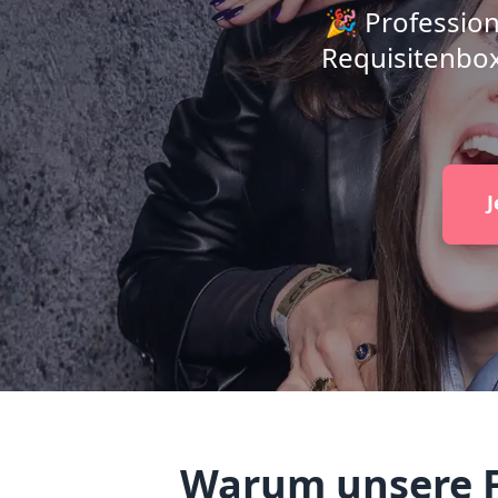
🎉 Professio
Requisitenbox
J
Warum unsere F