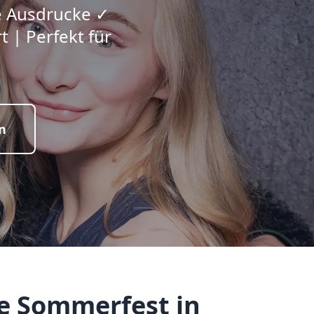
e Ausdrucke ✓
 | Perfekt für
n
e Sommerfest in