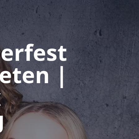
erfest
eten |
x
g