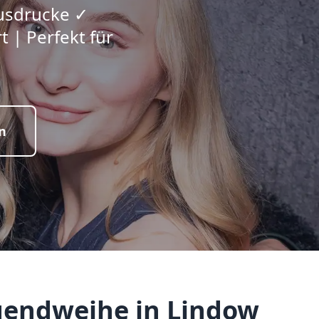
Ausdrucke ✓
 | Perfekt für
n
gendweihe in Lindow