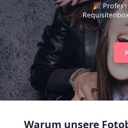
🎉 Profess
Requisitenbox
J
Warum unsere Fotob