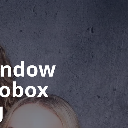
indow
tobox
g