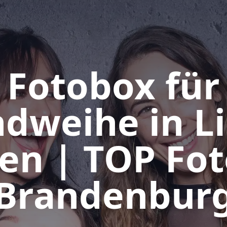
Fotobox für
ndweihe in L
en | TOP Fo
Brandenbur