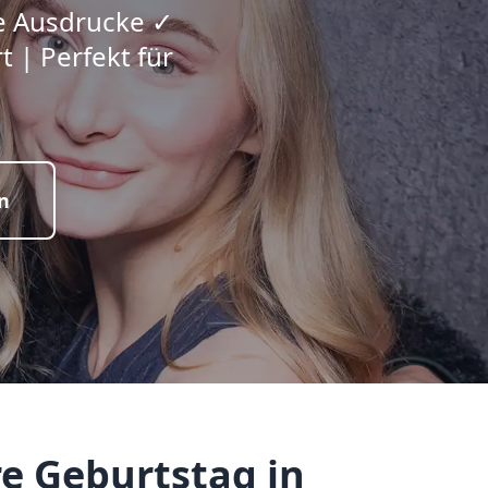
ge Ausdrucke ✓
 | Perfekt für
n
e Geburtstag in