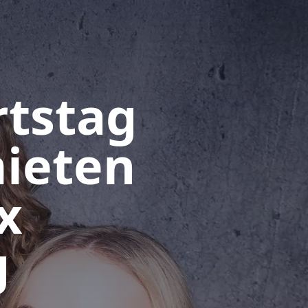
rtstag
ieten
x
g