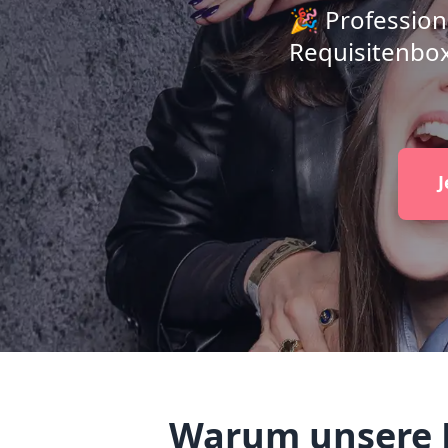
🎉 Profession
Requisitenbox
J
Warum unsere F