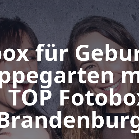
ox für Gebu
oppegarten m
| TOP Fotobo
Brandenbur