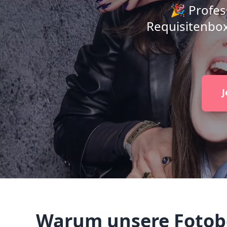
🎉 Profes
Requisitenbox
J
Warum unsere Fotobox