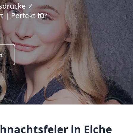
usdrucke ✓
 | Perfekt für
n
hnachtsfeier in Eiche