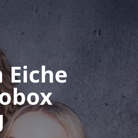
 Eiche
tobox
g