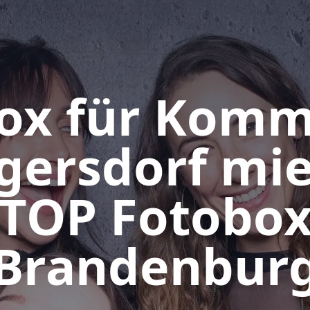
ox für Kom
ggersdorf mie
TOP Fotobo
Brandenbur