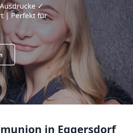
e Ausdrucke ✓
 | Perfekt für
n
mmunion in Eggersdorf