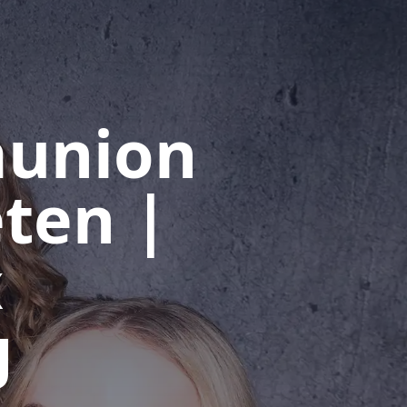
munion
ten |
x
g