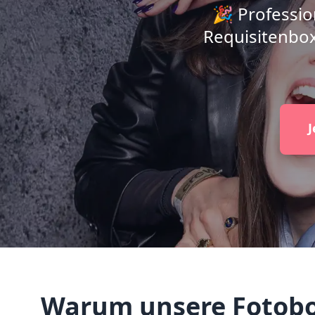
🎉 Professio
Requisitenbox
J
Warum unsere Fotobox