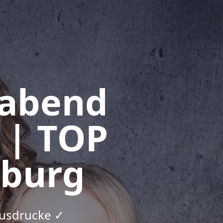
rabend
 | TOP
nburg
Ausdrucke ✓