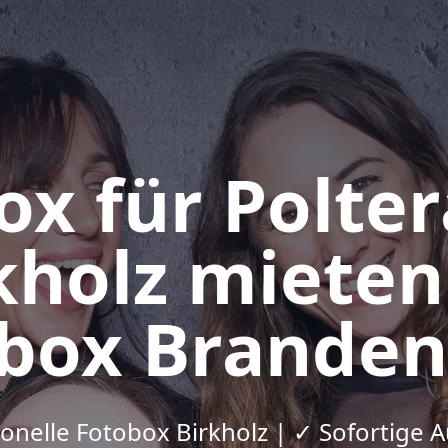
ox für Polte
rkholz mieten
box Brande
ionelle Fotobox Birkholz | ✓ Sofortige 