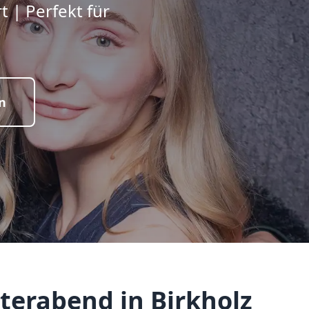
 | Perfekt für
n
terabend in Birkholz