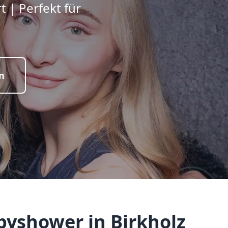
 | Perfekt für
n
byshower in Birkholz