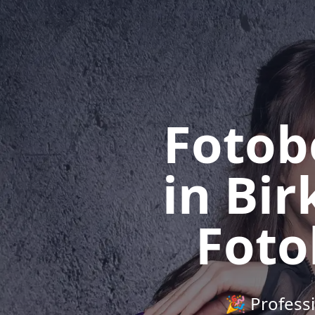
Fotob
in Bi
Foto
🎉 Profess