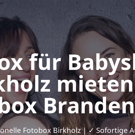
ox für Baby
rkholz mieten
box Brande
ionelle Fotobox Birkholz | ✓ Sofortige 