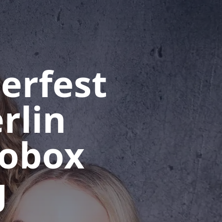
erfest
rlin
tobox
g