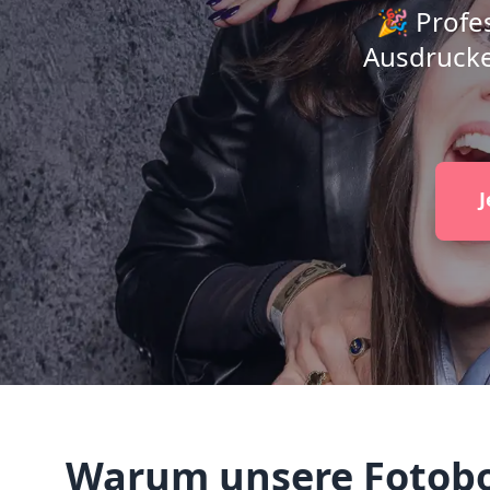
🎉 Profes
Ausdrucke
J
Warum unsere Fotobox