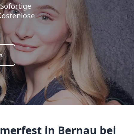
 Sofortige
Kostenlose
n
merfest in Bernau bei