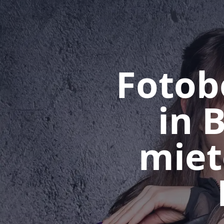
Fotob
in 
miet