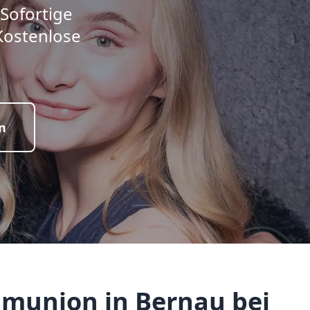
 Sofortige
Kostenlose
n
munion in Bernau bei