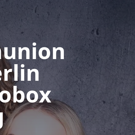
munion
rlin
tobox
g