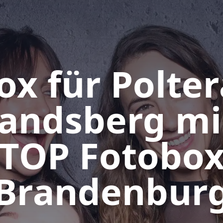
ox für Polte
tlandsberg mi
TOP Fotobo
Brandenbur