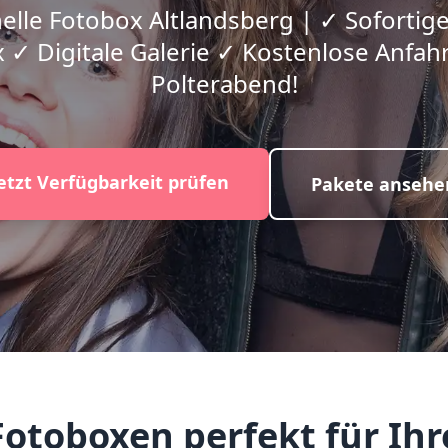
elle Fotobox Altlandsberg | ✓ Soforti
 ✓ Digitale Galerie ✓ Kostenlose Anfahrt
Polterabend!
etzt Verfügbarkeit prüfen
Pakete ansehe
toboxen perfekt für Ihr