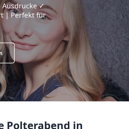
ge Ausdrucke ✓
 | Perfekt für
n
e Polterabend in