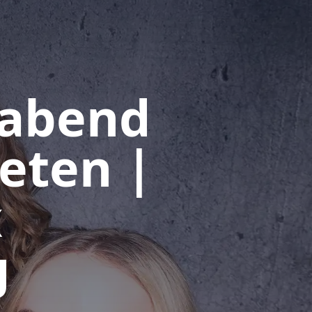
rabend
eten |
x
g