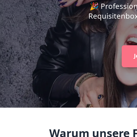
🎉 Profession
Requisitenbox
J
Warum unsere Fo